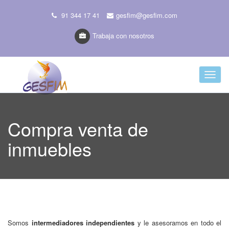
91 344 17 41
gesfim@gesfim.com
Trabaja con nosotros
Toggl
naviga
Compra venta de
inmuebles
Somos
intermediadores independientes
y le asesoramos en todo el